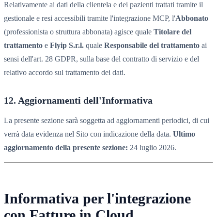
Relativamente ai dati della clientela e dei pazienti trattati tramite il
gestionale e resi accessibili tramite l'integrazione MCP, l'
Abbonato
(professionista o struttura abbonata) agisce quale
Titolare del
trattamento
e
Flyip S.r.l.
quale
Responsabile del trattamento
ai
sensi dell'art. 28 GDPR, sulla base del contratto di servizio e del
relativo accordo sul trattamento dei dati.
12. Aggiornamenti dell'Informativa
La presente sezione sarà soggetta ad aggiornamenti periodici, di cui
verrà data evidenza nel Sito con indicazione della data.
Ultimo
aggiornamento della presente sezione:
24 luglio 2026.
Informativa per l'integrazione
con Fatture in Cloud