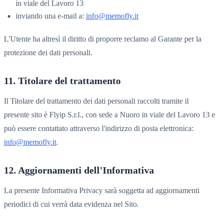
in viale del Lavoro 13
inviando una e-mail a:
info@memofly.it
L'Utente ha altresì il diritto di proporre reclamo al Garante per la
protezione dei dati personali.
11. Titolare del trattamento
Il Titolare del trattamento dei dati personali raccolti tramite il
presente sito è Flyip S.r.l., con sede a Nuoro in viale del Lavoro 13 e
può essere contattato attraverso l'indirizzo di posta elettronica:
info@memofly.it
.
12. Aggiornamenti dell'Informativa
La presente Informativa Privacy sarà soggetta ad aggiornamenti
periodici di cui verrà data evidenza nel Sito.