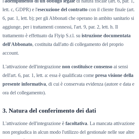
l'
adempimento di un obbligo legale
di natura fiscale (art. 6, par. 1,
lett. c, GDPR) e l'
esecuzione del contratto
con il cliente finale (art.
6, par. 1, lett. b); per gli Abbonati che operano in ambito sanitario si
aggiunge, per i trattamenti connessi, l'art. 9, par. 2, lett. h. Il
trattamento è effettuato da Flyip S.r.l. su
istruzione documentata
dell'Abbonato
, costituita dall'atto di collegamento del proprio
account.
L'attivazione dell'integrazione
non costituisce consenso
ai sensi
dell'art. 6, par. 1, lett. a: essa è qualificata come
presa visione della
presente informativa
, di cui è conservata evidenza (autore e data e
ora del collegamento).
3. Natura del conferimento dei dati
L'attivazione dell'integrazione è
facoltativa
. La mancata attivazione
non pregiudica in alcun modo l'utilizzo del gestionale nelle sue altre