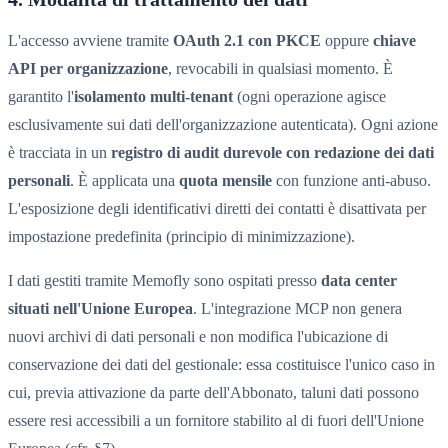
L'accesso avviene tramite
OAuth 2.1 con PKCE
oppure
chiave
API per organizzazione
, revocabili in qualsiasi momento. È
garantito l'
isolamento multi-tenant
(ogni operazione agisce
esclusivamente sui dati dell'organizzazione autenticata). Ogni azione
è tracciata in un
registro di audit durevole con redazione dei dati
personali
. È applicata una
quota mensile
con funzione anti-abuso.
L'esposizione degli identificativi diretti dei contatti è disattivata per
impostazione predefinita (principio di minimizzazione).
I dati gestiti tramite Memofly sono ospitati presso
data center
situati nell'Unione Europea
. L'integrazione MCP non genera
nuovi archivi di dati personali e non modifica l'ubicazione di
conservazione dei dati del gestionale: essa costituisce l'unico caso in
cui, previa attivazione da parte dell'Abbonato, taluni dati possono
essere resi accessibili a un fornitore stabilito al di fuori dell'Unione