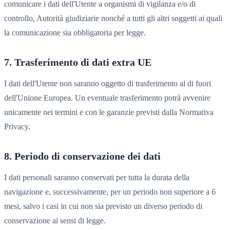
comunicare i dati dell'Utente a organismi di vigilanza e/o di
controllo, Autorità giudiziarie nonché a tutti gli altri soggetti ai quali
la comunicazione sia obbligatoria per legge.
7. Trasferimento di dati extra UE
I dati dell'Utente non saranno oggetto di trasferimento al di fuori
dell'Unione Europea. Un eventuale trasferimento potrà avvenire
unicamente nei termini e con le garanzie previsti dalla Normativa
Privacy.
8. Periodo di conservazione dei dati
I dati personali saranno conservati per tutta la durata della
navigazione e, successivamente, per un periodo non superiore a 6
mesi, salvo i casi in cui non sia previsto un diverso periodo di
conservazione ai sensi di legge.