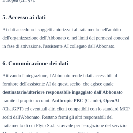
Europea (cfr. §7).
5. Accesso ai dati
Ai dati accedono i soggetti autorizzati al trattamento nell'ambito
dell'organizzazione dell'Abbonato e, nei limiti dei permessi concessi
in fase di attivazione, l'assistente AI collegato dall'Abbonato.
6. Comunicazione dei dati
Attivando l'integrazione, l'Abbonato rende i dati accessibili al
fornitore dell'assistente AI da questi scelto, che agisce quale
destinatario/ulteriore responsabile ingaggiato dall'Abbonato
tramite il proprio account:
Anthropic PBC
(Claude),
OpenAI
(ChatGPT) ed eventuali altri client compatibili con lo standard MCP
scelti dall'Abbonato. Restano fermi gli altri responsabili del
trattamento di cui Flyip S.r.l. si avvale per l'erogazione del servizio