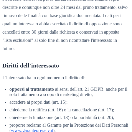
descritte e comunque non oltre 24 mesi dal primo trattamento, salvo
rinnovo delle finalità con base giuridica documentata. I dati per i
quali un interessato abbia esercitato il diritto di opposizione sono
cancellati entro 30 giorni dalla richiesta e conservati in apposita
"lista esclusioni" al solo fine di non ricontattare l'interessato in
futuro.
Diritti dell'interessato
L'interessato ha in ogni momento il diritto di:
opporsi al trattamento
ai sensi dell'art. 21 GDPR, anche per il
solo trattamento a scopo di marketing diretto;
accedere ai propri dati (art. 15);
chiederne la rettifica (art. 16) o la cancellazione (art. 17);
chiederne la limitazione (art. 18) o la portabilità (art. 20);
proporre reclamo al Garante per la Protezione dei Dati Personali
(
www.garanteprivacy.it
).