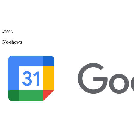
-90%
No-shows