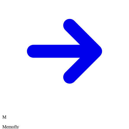
M
Memofly