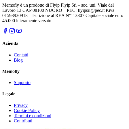
Memofly è un prodotto di Flyip Flyip Srl – soc. uni. Viale del
Lavoro 13 CAP 08100 NUORO – PEC: flyipsrl@pec.it P.iva
01593930918 – Iscrizione al REA N°113807 Capitale sociale euro
45.000 interamente versato
Azienda
Contatti
Blog
Memofly
Supporto
Legale
Privacy
Cookie Policy
Termini e condizioni
Contributi