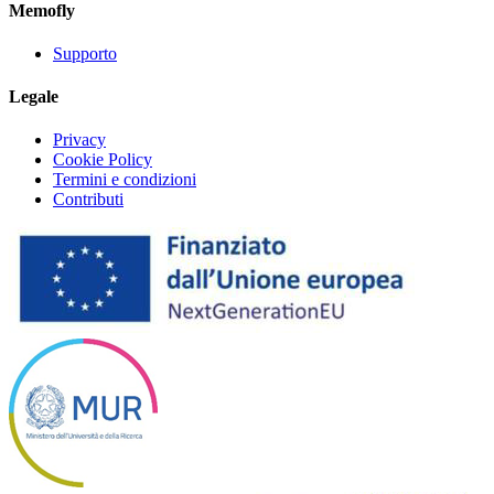
Memofly
Supporto
Legale
Privacy
Cookie Policy
Termini e condizioni
Contributi