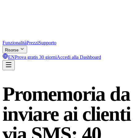
Funzionalità
Prezzi
Supporto
Risorse
EN
Prova gratis 30 giorni
Accedi alla Dashboard
Promemoria da
inviare ai clienti
via SMS: 40